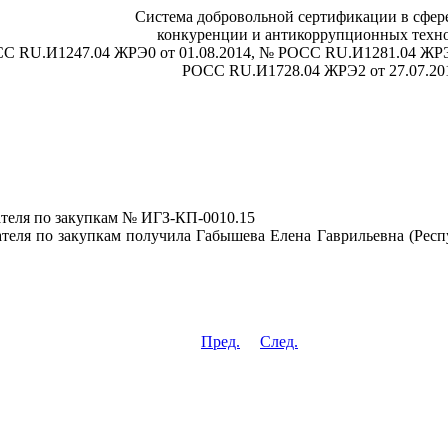
Система добровольной сертификации в сфере
конкуренции и антикоррупционных техн
СС RU.И1247.04 ЖРЭ0 от 01.08.2014, № РОСС RU.И1281.04 ЖРЭ
РОСС RU.И1728.04 ЖРЭ2 от 27.07.20
теля по закупкам № ИГЗ-КП-0010.15
теля по закупкам получила Габышева Елена Гаврильевна (Респ
Пред.
След.