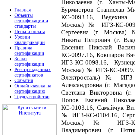
Николаевна (г. Ханты-
Бурмистров Станислав М
Главная
Объекты
КС-0093.16, Ведехина 
сертификации и
Москва) № ИГЗ-КС-0094
стандарты
Сергеевна (г. Москва)
Цены и оплата
Уровни
Никита Петрович (г. Вл
квалификации
Евсенин Николай Васи
Правила
сертификации
КС-0097.16, Кокшаров Вяч
Знаки
ИГЗ-КС-0098.16, Кузне
сертификации
Москва) № ИГЗ-КС-0099.1
Реестр выданных
сертификатов
Электросталь) № ИГЗ-К
События
Александровна (г. Магад
Онлайн-заявка на
сертификацию
Светлана Викторовна (г
Трудоустройство
Попов Евгений Никол
КС-0103.16, Самайчук Вит
№ ИГЗ-КС-0104.16, Серг
Москва) № ИГЗ-КС-
Владимирович (г. Пят