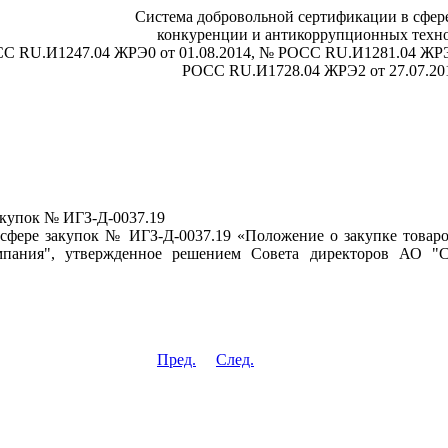
Система добровольной сертификации в сфере
конкуренции и антикоррупционных техн
СС RU.И1247.04 ЖРЭ0 от 01.08.2014, № РОСС RU.И1281.04 ЖРЭ
РОСС RU.И1728.04 ЖРЭ2 от 27.07.20
акупок № ИГЗ-Д-0037.19
сфере закупок № ИГЗ-Д-0037.19 «Положение о закупке товаров
омпания", утвержденное решением Совета директоров АО "
Пред.
След.