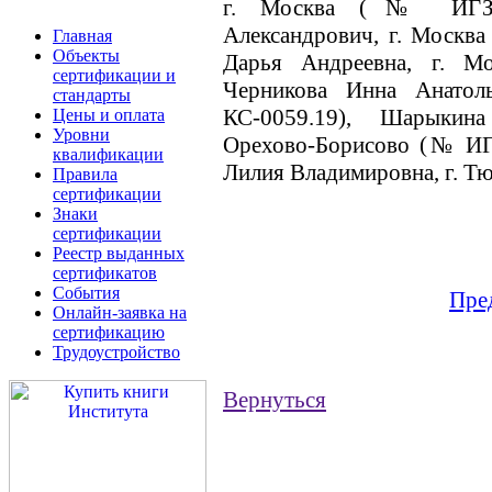
г. Москва (№ ИГЗ-КС
Александрович, г. Москв
Главная
Объекты
Дарья Андреевна, г. 
сертификации и
Черникова Инна Анато
стандарты
КС-0059.19), Шарыкин
Цены и оплата
Уровни
Орехово-Борисово (№ ИГ
квалификации
Лилия Владимировна, г. Т
Правила
сертификации
Знаки
сертификации
Реестр выданных
сертификатов
События
Пре
Онлайн-заявка на
сертификацию
Трудоустройство
Вернуться