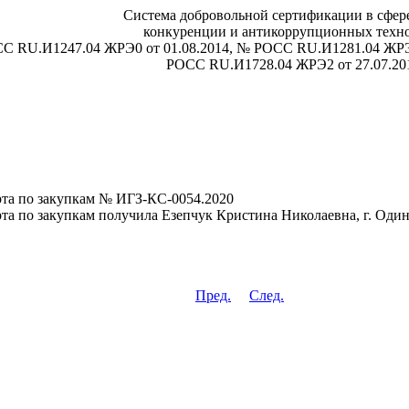
Система добровольной сертификации в сфере
конкуренции и антикоррупционных техн
СС RU.И1247.04 ЖРЭ0 от 01.08.2014, № РОСС RU.И1281.04 ЖРЭ
РОСС RU.И1728.04 ЖРЭ2 от 27.07.20
рта по закупкам № ИГЗ-КС-0054.2020
та по закупкам получила Езепчук Кристина Николаевна, г. Оди
Пред.
След.