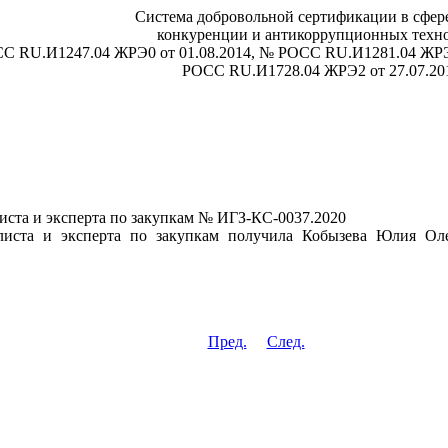
Система добровольной сертификации в сфере
конкуренции и антикоррупционных техн
СС RU.И1247.04 ЖРЭ0 от 01.08.2014, № РОСС RU.И1281.04 ЖРЭ
РОСС RU.И1728.04 ЖРЭ2 от 27.07.20
иста и эксперта по закупкам № ИГЗ-КС-0037.2020
листа и эксперта по закупкам получила Кобызева Юлия Ол
Пред.
След.