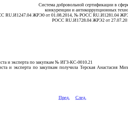
Система добровольной сертификации в сфере
конкуренции и антикоррупционных техн
СС RU.И1247.04 ЖРЭ0 от 01.08.2014, № РОСС RU.И1281.04 ЖРЭ
РОСС RU.И1728.04 ЖРЭ2 от 27.07.20
ста и эксперта по закупкам № ИГЗ-КС-0010.21
иста и эксперта по закупкам получила Терская Анастасия Ми
Пред.
След.