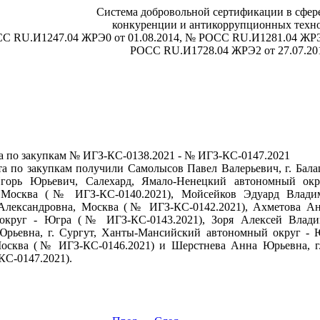
Система добровольной сертификации в сфере
конкуренции и антикоррупционных техн
СС RU.И1247.04 ЖРЭ0 от 01.08.2014, № РОСС RU.И1281.04 ЖРЭ
РОСС RU.И1728.04 ЖРЭ2 от 27.07.20
та по закупкам № ИГЗ-КС-0138.2021 - № ИГЗ-КС-0147.2021
та по закупкам получили Самолысов Павел Валерьевич, г. Бал
Игорь Юрьевич, Салехард, Ямало-Ненецкий автономный ок
, Москва (№ ИГЗ-КС-0140.2021), Мойсейков Эдуард Вла
 Александровна, Москва (№ ИГЗ-КС-0142.2021), Ахметова Ан
округ - Югра (№ ИГЗ-КС-0143.2021), Зоря Алексей Вла
 Юрьевна, г. Сургут, Ханты-Мансийский автономный округ -
осква (№ ИГЗ-КС-0146.2021) и Шерстнева Анна Юрьевна, г
КС-0147.2021).