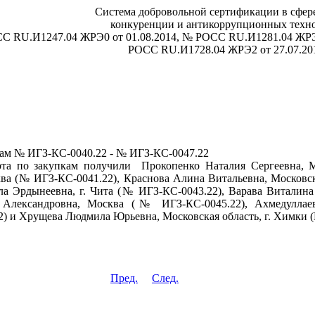
Система добровольной сертификации в сфере
конкуренции и антикоррупционных техн
СС RU.И1247.04 ЖРЭ0 от 01.08.2014, № РОСС RU.И1281.04 ЖРЭ
РОСС RU.И1728.04 ЖРЭ2 от 27.07.20
кам № ИГЗ-КС-0040.22 - № ИГЗ-КС-0047.22
рта по закупкам получили Прокопенко Наталия Сергеевна, 
ва (№ ИГЗ-КС-0041.22), Краснова Алина Витальевна, Московск
а Эрдынеевна, г. Чита (№ ИГЗ-КС-0043.22), Варава Виталина
 Александровна, Москва (№ ИГЗ-КС-0045.22), Ахмедуллаев
) и Хрущева Людмила Юрьевна, Московская область, г. Химки 
Пред.
След.