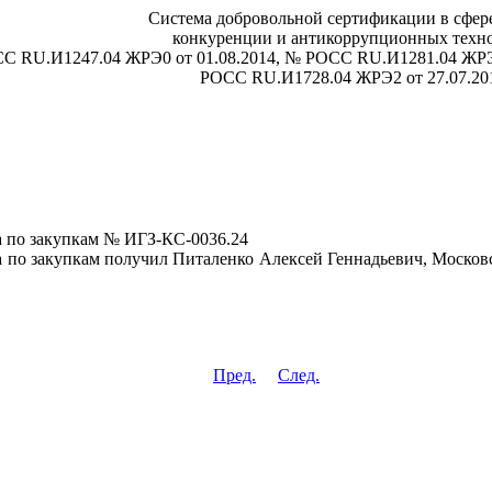
Система добровольной сертификации в сфере
конкуренции и антикоррупционных техн
СС RU.И1247.04 ЖРЭ0 от 01.08.2014, № РОСС RU.И1281.04 ЖРЭ
РОСС RU.И1728.04 ЖРЭ2 от 27.07.20
а по закупкам № ИГЗ-КС-0036.24
 по закупкам получил Питаленко Алексей Геннадьевич, Московск
Пред.
След.